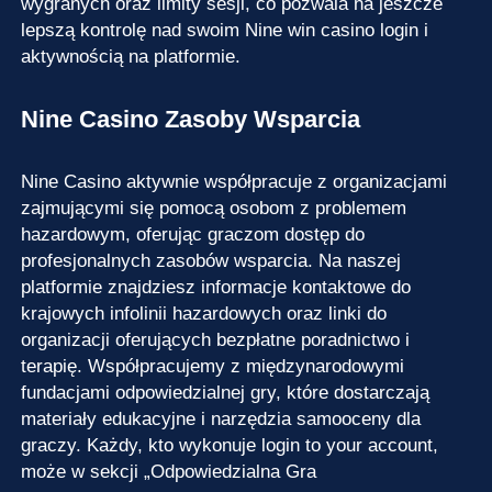
wygranych oraz limity sesji, co pozwala na jeszcze
lepszą kontrolę nad swoim Nine win casino login i
aktywnością na platformie.
Nine Casino Zasoby Wsparcia
Nine Casino aktywnie współpracuje z organizacjami
zajmującymi się pomocą osobom z problemem
hazardowym, oferując graczom dostęp do
profesjonalnych zasobów wsparcia. Na naszej
platformie znajdziesz informacje kontaktowe do
krajowych infolinii hazardowych oraz linki do
organizacji oferujących bezpłatne poradnictwo i
terapię. Współpracujemy z międzynarodowymi
fundacjami odpowiedzialnej gry, które dostarczają
materiały edukacyjne i narzędzia samooceny dla
graczy. Każdy, kto wykonuje login to your account,
może w sekcji „Odpowiedzialna Gra