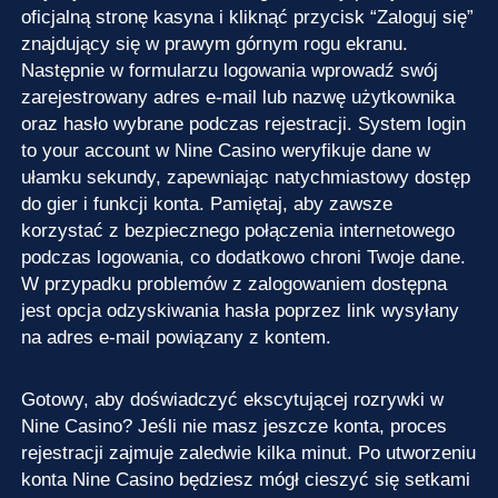
oficjalną stronę kasyna i kliknąć przycisk “Zaloguj się”
znajdujący się w prawym górnym rogu ekranu.
Następnie w formularzu logowania wprowadź swój
zarejestrowany adres e-mail lub nazwę użytkownika
oraz hasło wybrane podczas rejestracji. System login
to your account w Nine Casino weryfikuje dane w
ułamku sekundy, zapewniając natychmiastowy dostęp
do gier i funkcji konta. Pamiętaj, aby zawsze
korzystać z bezpiecznego połączenia internetowego
podczas logowania, co dodatkowo chroni Twoje dane.
W przypadku problemów z zalogowaniem dostępna
jest opcja odzyskiwania hasła poprzez link wysyłany
na adres e-mail powiązany z kontem.
Gotowy, aby doświadczyć ekscytującej rozrywki w
Nine Casino? Jeśli nie masz jeszcze konta, proces
rejestracji zajmuje zaledwie kilka minut. Po utworzeniu
konta Nine Casino będziesz mógł cieszyć się setkami