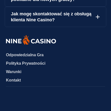
Jak mogę skontaktować się z obsługą
klienta Nine Casino?
Odpowiedzialna Gra
Polityka Prywatności
Warunki
Kontakt