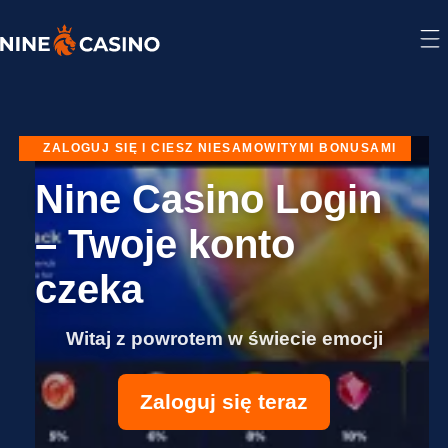
ZALOGUJ SIĘ I CIESZ NIESAMOWITYMI BONUSAMI
Nine Casino Login
– Twoje konto
czeka
Witaj z powrotem w świecie emocji
Zaloguj się teraz