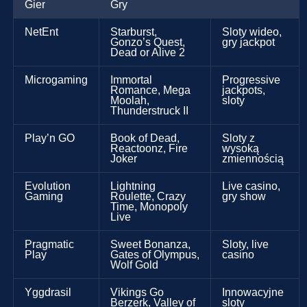
Gier
Gry
NetEnt
Starburst,
Sloty wideo,
Gonzo’s Quest,
gry jackpot
Dead or Alive 2
Microgaming
Immortal
Progressive
Romance, Mega
jackpots,
Moolah,
sloty
Thunderstruck II
Play’n GO
Book of Dead,
Sloty z
Reactoonz, Fire
wysoką
Joker
zmiennością
Evolution
Lightning
Live casino,
Gaming
Roulette, Crazy
gry show
Time, Monopoly
Live
Pragmatic
Sweet Bonanza,
Sloty, live
Play
Gates of Olympus,
casino
Wolf Gold
Yggdrasil
Vikings Go
Innowacyjne
Berzerk, Valley of
sloty