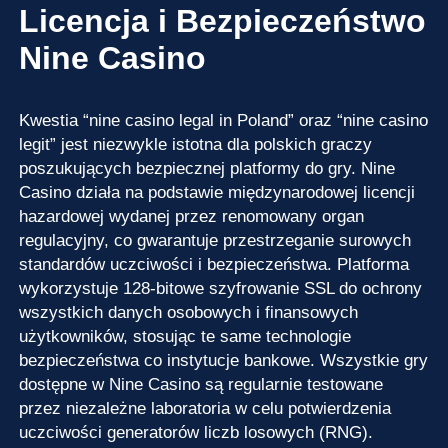
Licencja i Bezpieczeństwo
Nine Casino
Kwestia “nine casino legal in Poland” oraz “nine casino
legit” jest niezwykle istotna dla polskich graczy
poszukujących bezpiecznej platformy do gry. Nine
Casino działa na podstawie międzynarodowej licencji
hazardowej wydanej przez renomowany organ
regulacyjny, co gwarantuje przestrzeganie surowych
standardów uczciwości i bezpieczeństwa. Platforma
wykorzystuje 128-bitowe szyfrowanie SSL do ochrony
wszystkich danych osobowych i finansowych
użytkowników, stosując te same technologie
bezpieczeństwa co instytucje bankowe. Wszystkie gry
dostępne w Nine Casino są regularnie testowane
przez niezależne laboratoria w celu potwierdzenia
uczciwości generatorów liczb losowych (RNG).