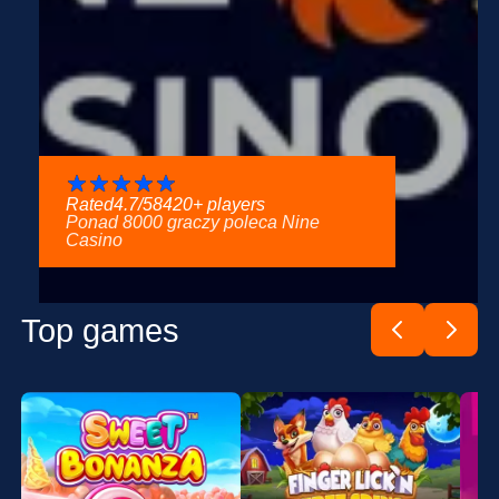
Rated
4.7
/
5
8420
+ players
Ponad 8000 graczy poleca Nine
Casino
Top games