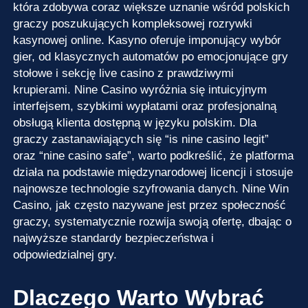
która zdobywa coraz większe uznanie wśród polskich
graczy poszukujących kompleksowej rozrywki
kasynowej online. Kasyno oferuje imponujący wybór
gier, od klasycznych automatów po emocjonujące gry
stołowe i sekcję live casino z prawdziwymi
krupierami. Nine Casino wyróżnia się intuicyjnym
interfejsem, szybkimi wypłatami oraz profesjonalną
obsługą klienta dostępną w języku polskim. Dla
graczy zastanawiających się “is nine casino legit”
oraz “nine casino safe”, warto podkreślić, że platforma
działa na podstawie międzynarodowej licencji i stosuje
najnowsze technologie szyfrowania danych. Nine Win
Casino, jak często nazywane jest przez społeczność
graczy, systematycznie rozwija swoją ofertę, dbając o
najwyższe standardy bezpieczeństwa i
odpowiedzialnej gry.
Dlaczego Warto Wybrać