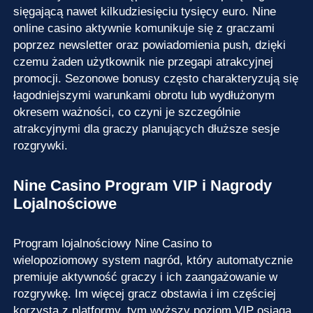
sięgającą nawet kilkudziesięciu tysięcy euro. Nine
online casino aktywnie komunikuje się z graczami
poprzez newsletter oraz powiadomienia push, dzięki
czemu żaden użytkownik nie przegapi atrakcyjnej
promocji. Sezonowe bonusy często charakteryzują się
łagodniejszymi warunkami obrotu lub wydłużonym
okresem ważności, co czyni je szczególnie
atrakcyjnymi dla graczy planujących dłuższe sesje
rozgrywki.
Nine Casino Program VIP i Nagrody
Lojalnościowe
Program lojalnościowy Nine Casino to
wielopoziomowy system nagród, który automatycznie
premiuje aktywność graczy i ich zaangażowanie w
rozgrywkę. Im więcej gracz obstawia i im częściej
korzysta z platformy, tym wyższy poziom VIP osiąga,